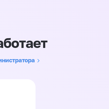
аботает
министратора