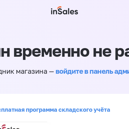
н временно не р
войдите в панель ад
дник магазина —
сплатная программа складского учёта