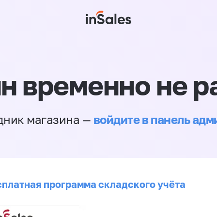
н временно не р
войдите в панель ад
дник магазина —
сплатная программа складского учёта