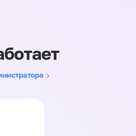
аботает
министратора