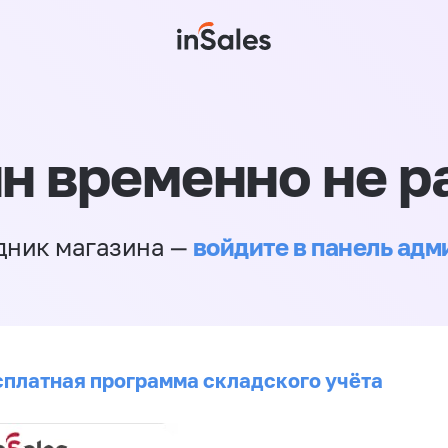
н временно не р
войдите в панель ад
дник магазина —
сплатная программа складского учёта