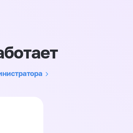
аботает
министратора