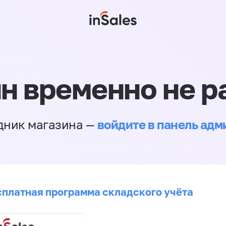
н временно не р
войдите в панель ад
дник магазина —
сплатная программа складского учёта