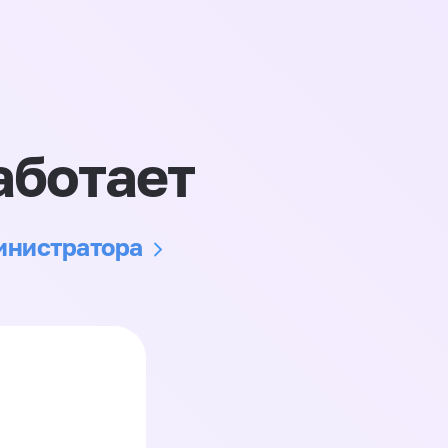
аботает
министратора