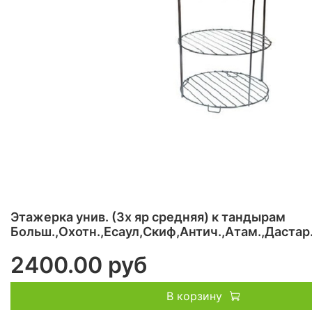
Этажерка унив. (3х яр средняя) к тандырам
Больш.,Охотн.,Есаул,Скиф,Антич.,Атам.,Дастар
2400.00 руб
В корзину