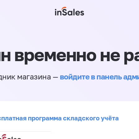
н временно не р
войдите в панель ад
дник магазина —
сплатная программа складского учёта