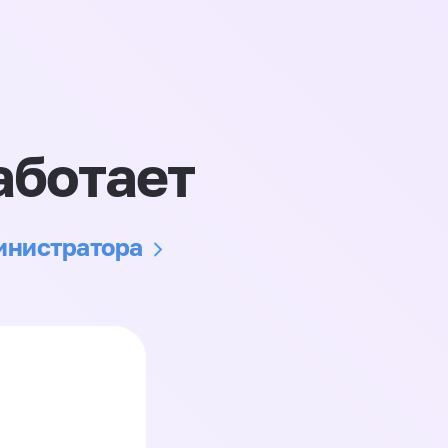
аботает
министратора